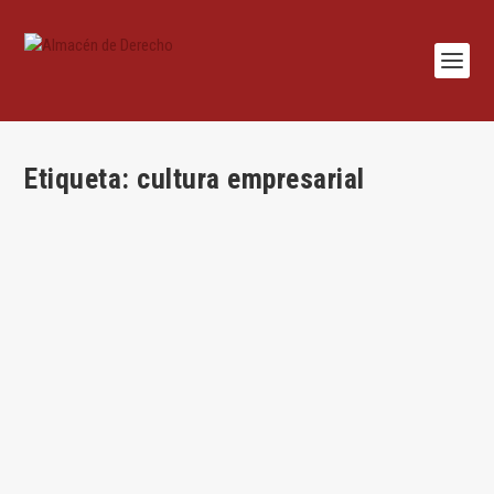
Etiqueta:
cultura empresarial
Cultura empresarial y gobierno corporativo
por
Jesús Alfaro
|
Abr 26, 2016
|
Jesús Alfaro
,
Mercantil
|
0
|
Por Jesús Alfaro Águila-Real Wall Street «short-termism» is
just about who should get to make...
LEER MÁS