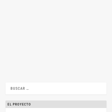
¿Penamos a la persona jurídica por conductas
de participación?
por
Juan Antonio Lascuraín
|
Mar 13, 2019
|
Juan Antonio Lascurain
,
Legislación
,
Penal
|
0
|
Esta entrada ha sido sustituida por esta otra Por Juan
Antonio Lascuraín La responsabilidad penal...
LEER MÁS
EL PROYECTO