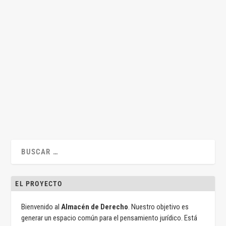
Op. Ed. La renovación de la CNMC: más allá de
los nombres
por
Francisco Marcos
|
Jun 12, 2026
|
Francisco Marcos
,
Op ed
|
0
|
Por Francisco Marcos Estos días abundan las quinielas sobre
quién presidirá la CNMC y quién...
LEER MÁS
EL PROYECTO
Bienvenido al
Almacén de Derecho
. Nuestro objetivo es
generar un espacio común para el pensamiento jurídico. Está