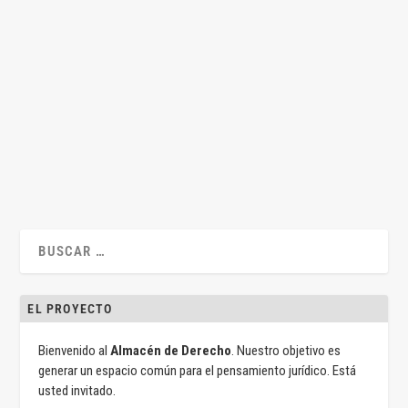
Cabify, EREs y Derecho de la Unión
por
Jesús Alfaro
|
Abr 2, 2025
|
Íñigo Quintana
,
Internacional
,
Sentencias
|
0
|
Por Iñigo Quintana ¿Puede el Tribunal Constitucional frenar a
los jueces que consultan al TJUE?...
LEER MÁS
EL PROYECTO
Bienvenido al
Almacén de Derecho
. Nuestro objetivo es
generar un espacio común para el pensamiento jurídico. Está
usted invitado.