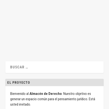
De kantianos y triajes
por
Marta Pantaleón Díaz
|
Mar 10, 2021
|
Marta Pantaleón Díaz
,
Penal
|
2
|
Por Marta Pantaleón Díaz Notas para un debate con Ivó
Coca Hace unas semanas,...
LEER MÁS
EL PROYECTO
Bienvenido al
Almacén de Derecho
. Nuestro objetivo es
generar un espacio común para el pensamiento jurídico. Está
usted invitado.