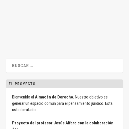
Teoría del derecho
|
0
|
Iniciamos una nueva sección en el Almacén de Derecho.
Incluiremos en ella textos que consideramos...
LEER MÁS
EL PROYECTO
Bienvenido al
Almacén de Derecho
. Nuestro objetivo es
generar un espacio común para el pensamiento jurídico. Está
usted invitado.
Proyecto del profesor Jesús Alfaro con la colaboración