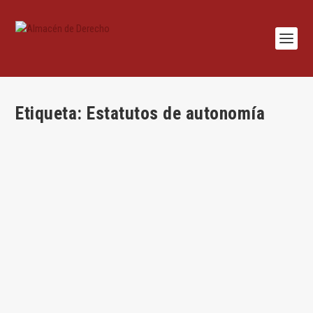
Etiqueta:
Estatutos de autonomía
Fuentes primordiales del Derecho y revisión
total de la Constitución
por
Pedro Fraile Pérez de Mendiguren
|
Jul 19, 2018
|
Constitucional
,
Legislación
|
0
|
Por Bartolomé Clavero Si la Constitución es la norma
fundamental de todo el ordenamiento jurídico,...
LEER MÁS