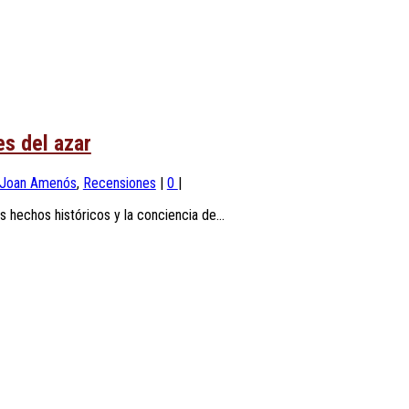
es del azar
Joan Amenós
,
Recensiones
|
0
|
echos históricos y la conciencia de...