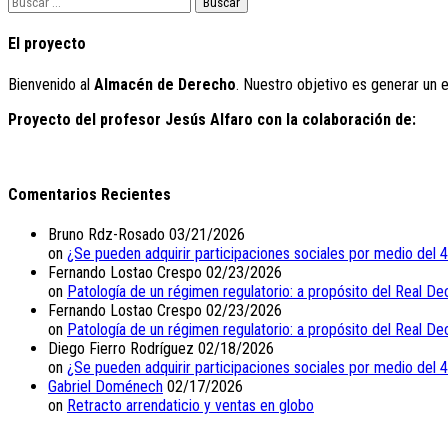
Buscar:
El proyecto
Bienvenido al
Almacén de Derecho
. Nuestro objetivo es generar un 
Proyecto del profesor Jesús Alfaro con la colaboración de:
Comentarios Recientes
Bruno Rdz-Rosado
03/21/2026
on
¿Se pueden adquirir participaciones sociales por medio del 
Fernando Lostao Crespo
02/23/2026
on
Patología de un régimen regulatorio: a propósito del Real De
Fernando Lostao Crespo
02/23/2026
on
Patología de un régimen regulatorio: a propósito del Real De
Diego Fierro Rodríguez
02/18/2026
on
¿Se pueden adquirir participaciones sociales por medio del 
Gabriel Doménech
02/17/2026
on
Retracto arrendaticio y ventas en globo