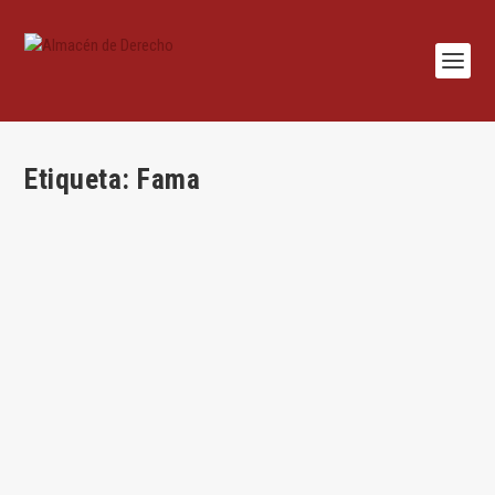
Etiqueta:
Fama
Friedman 50 años después
por
Jesús Alfaro
|
Sep 29, 2020
|
Derecho de Sociedades
,
Jesús Alfaro
,
Mercantil
|
0
|
Por Jesús Alfaro Águila-Real A propósito del coloquio
Beyond Friedman’s Doctrine:...
LEER MÁS