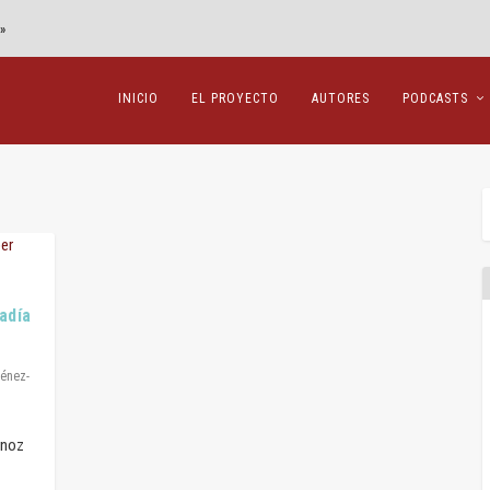
»
INICIO
EL PROYECTO
AUTORES
PODCASTS
adía
ménez-
ornoz