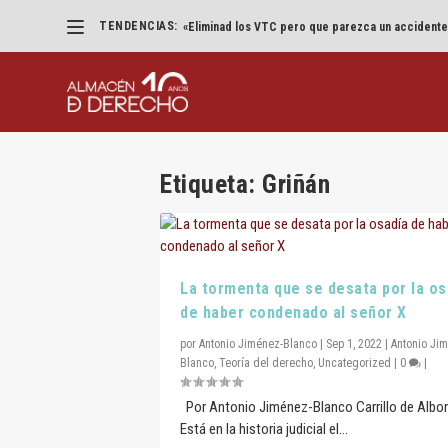
TENDENCIAS:
«Eliminad los VTC pero que parezca un accidente
Etiqueta:
Griñán
La tormenta que se desata por la os
de haber condenado al señor X
por
Antonio Jiménez-Blanco
|
Sep 1, 2022
|
Antonio Ji
Blanco
,
Teoría del derecho
,
Uncategorized
|
0
|
Por Antonio Jiménez-Blanco Carrillo de Alb
Está en la historia judicial el...