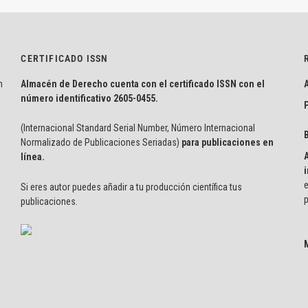
CERTIFICADO ISSN
n
Almacén de Derecho cuenta con el certificado ISSN con el
número identificativo
2605-0455.
P
(Internacional Standard Serial Number, Número Internacional
Normalizado de Publicaciones Seriadas)
para publicaciones en
línea.
i
e
Si eres autor puedes añadir a tu producción científica tus
p
publicaciones.