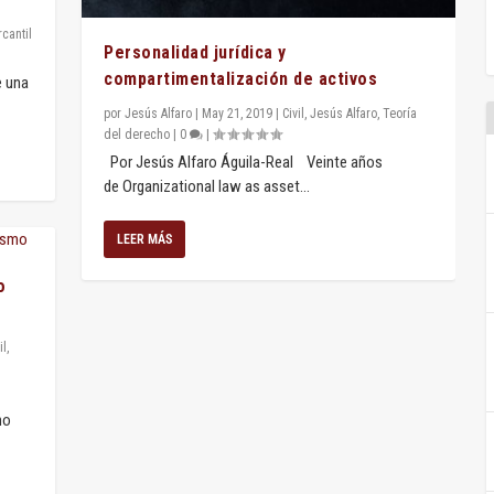
cantil
Personalidad jurídica y
compartimentalización de activos
e una
por
Jesús Alfaro
|
May 21, 2019
|
Civil
,
Jesús Alfaro
,
Teoría
del derecho
|
0
|
Por Jesús Alfaro Águila-Real Veinte años
de Organizational law as asset...
LEER MÁS
o
il
,
no