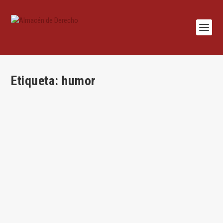
Etiqueta:
humor
¿Debemos permitir que el Covid-19 nos robe la
risa?
por
Alfonso García Figueroa
|
Abr 15, 2020
|
Jesús Alfaro
|
1
|
Por Alfonso García Figueroa Hay una escena de la película
de Sam Pekinpah, The...
LEER MÁS