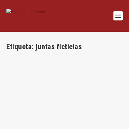
Etiqueta:
juntas ficticias
Fingir que se ha celebrado una reunión de la
junta o un consejo es ejercicio de la autonomía
privada
por
Jesús Alfaro
|
Nov 21, 2024
|
Derecho de Sociedades
,
Jesús Alfaro
,
Lecciones
,
Mercantil
,
Uncategorized
|
0
|
Los juristas del siglo XIV considerarán la ficción romana como
una verdadera alquimia a través de...