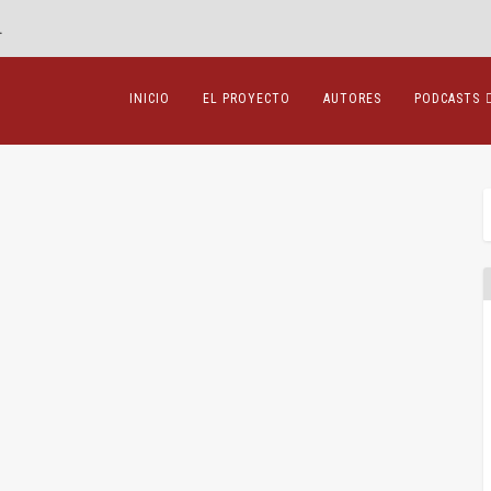
.
INICIO
EL PROYECTO
AUTORES
PODCASTS
no corporativo
es
,
Jesús Alfaro
,
Mercantil
,
Recensiones
|
0
|
eAngelo, Harry and Karpoff, Jonathan M., MM, Coase,...