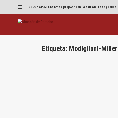
TENDENCIAS:
Una nota a propósito de la entrada ‘La fe pública..
Etiqueta:
Modigliani-Miller
Modigliani-Miller vs Coase y gobier
por
Jesús Alfaro
|
Mar 4, 2026
|
Derecho de Sociedad
Por Jesús Alfaro Águila-Real A propósito de D
LEER MÁS