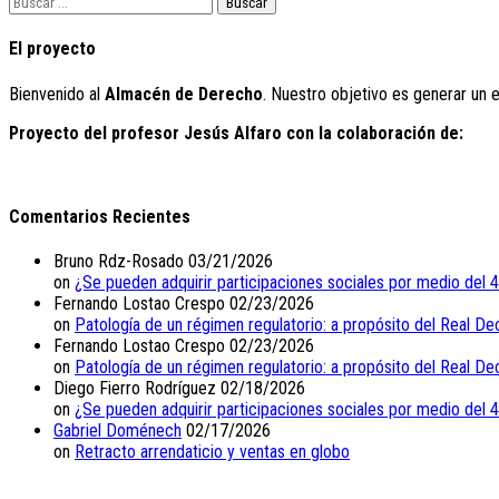
Buscar:
El proyecto
Bienvenido al
Almacén de Derecho
. Nuestro objetivo es generar un 
Proyecto del profesor Jesús Alfaro con la colaboración de:
Comentarios Recientes
Bruno Rdz-Rosado
03/21/2026
on
¿Se pueden adquirir participaciones sociales por medio del 
Fernando Lostao Crespo
02/23/2026
on
Patología de un régimen regulatorio: a propósito del Real De
Fernando Lostao Crespo
02/23/2026
on
Patología de un régimen regulatorio: a propósito del Real De
Diego Fierro Rodríguez
02/18/2026
on
¿Se pueden adquirir participaciones sociales por medio del 
Gabriel Doménech
02/17/2026
on
Retracto arrendaticio y ventas en globo