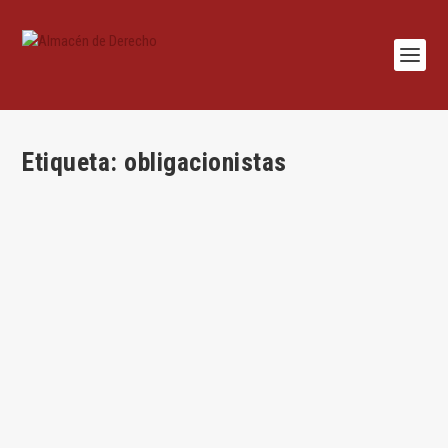
Etiqueta:
obligacionistas
Interés social y acreedores financieros
por
Jesús Alfaro
|
Sep 2, 2016
|
Jesús Alfaro
,
Mercantil
|
0
|
Por Jesús Alfaro Águila-Real Los acreedores financieros a
largo plazo Podría argumentarse que la...
LEER MÁS