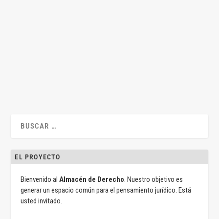
Caso: Derecho Cambiario
por
Jesús Alfaro
|
Feb 23, 2018
|
Casos
,
Mercantil
|
1
|
Por Jesús Alfaro Águila-Real . Materiales “teóricos”: Un
“cursillo” de Derecho Cambiario Un...
LEER MÁS
EL PROYECTO
Bienvenido al
Almacén de Derecho
. Nuestro objetivo es
generar un espacio común para el pensamiento jurídico. Está
usted invitado.