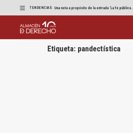
TENDENCIAS:
«Eliminad los VTC pero que parezca un accidente
Etiqueta:
pandectística
Gustav Hugo
por
Jesús Alfaro
|
Dic 27, 2021
|
Historia
,
Joaquín Garr
Por Joaquín Garrido Introducción Gustav Hugo 
LEER MÁS