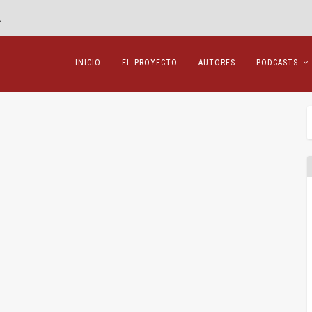
»
INICIO
EL PROYECTO
AUTORES
PODCASTS
ido
|
0
|
nació el 23 de noviembre de 1764 en Lörrach,...