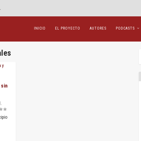
.
INICIO
EL PROYECTO
AUTORES
PODCASTS
ales
 sin
l
,
cipio