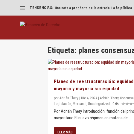
TENDENCIAS:
Una nota a propósito de la entrada ‘La fe pública..
Etiqueta:
planes consensu
Planes de reestructuración: equidad
mayoría y mayoría sin equidad
por
Adrián Thery
|
Dic 4, 2024
|
Adrián Thery
,
Concursa
Legislación
,
Mercantil
,
Uncategorized
|
0
|
Por Adrián Thery Introducción: función del prin
mayoritario El nuevo régimen en materia de...
LEER MÁS