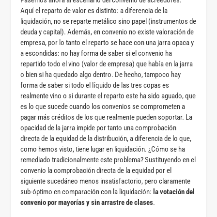
Pasemos ahora al escenario del convenio de acreedores.
Aquí el reparto de valor es distinto: a diferencia de la
liquidación, no se reparte metálico sino papel (instrumentos de
deuda y capital). Además, en convenio no existe valoración de
empresa, por lo tanto el reparto se hace con una jarra opaca y
a escondidas: no hay forma de saber si el convenio ha
repartido todo el vino (valor de empresa) que había en la jarra
o bien si ha quedado algo dentro. De hecho, tampoco hay
forma de saber si todo el líquido de las tres copas es
realmente vino o si durante el reparto este ha sido aguado, que
es lo que sucede cuando los convenios se comprometen a
pagar más créditos de los que realmente pueden soportar. La
opacidad de la jarra impide por tanto una comprobación
directa de la equidad de la distribución, a diferencia de lo que,
como hemos visto, tiene lugar en liquidación. ¿Cómo se ha
remediado tradicionalmente este problema? Sustituyendo en el
convenio la comprobación directa de la equidad por el
siguiente sucedáneo menos insatisfactorio, pero claramente
sub-óptimo en comparación con la liquidación:
la votación del
convenio por mayorías y sin arrastre de clases
.