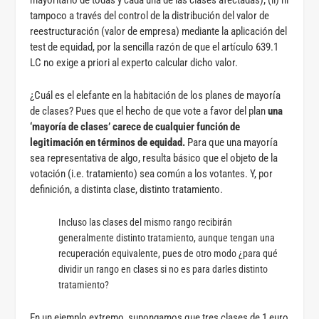
mayoritario de todas y cada una de las clases afectadas); (ii) ni
tampoco a través del control de la distribución del valor de
reestructuración (valor de empresa) mediante la aplicación del
test de equidad, por la sencilla razón de que el artículo 639.1
LC no exige a priori al experto calcular dicho valor.
¿Cuál es el elefante en la habitación de los planes de mayoría
de clases? Pues que el hecho de que vote a favor del plan
una
‘mayoría de clases’ carece de cualquier función de
legitimación en términos de equidad.
Para que una mayoría
sea representativa de algo, resulta básico que el objeto de la
votación (i.e. tratamiento) sea común a los votantes. Y, por
definición, a distinta clase, distinto tratamiento.
Incluso las clases del mismo rango recibirán
generalmente distinto tratamiento, aunque tengan una
recuperación equivalente, pues de otro modo ¿para qué
dividir un rango en clases si no es para darles distinto
tratamiento?
En un ejemplo extremo, supongamos que tres clases de 1 euro