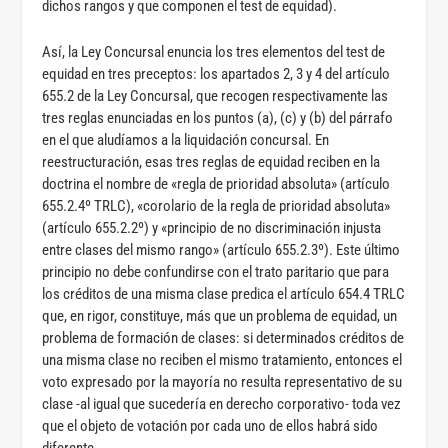
dichos rangos y que componen el test de equidad).
Así, la Ley Concursal enuncia los tres elementos del test de
equidad en tres preceptos: los apartados 2, 3 y 4 del artículo
655.2 de la Ley Concursal, que recogen respectivamente las
tres reglas enunciadas en los puntos (a), (c) y (b) del párrafo
en el que aludíamos a la liquidación concursal. En
reestructuración, esas tres reglas de equidad reciben en la
doctrina el nombre de «regla de prioridad absoluta» (artículo
655.2.4º TRLC), «corolario de la regla de prioridad absoluta»
(artículo 655.2.2º) y «principio de no discriminación injusta
entre clases del mismo rango» (artículo 655.2.3º). Este último
principio no debe confundirse con el trato paritario que para
los créditos de una misma clase predica el artículo 654.4 TRLC
que, en rigor, constituye, más que un problema de equidad, un
problema de formación de clases: si determinados créditos de
una misma clase no reciben el mismo tratamiento, entonces el
voto expresado por la mayoría no resulta representativo de su
clase -al igual que sucedería en derecho corporativo- toda vez
que el objeto de votación por cada uno de ellos habrá sido