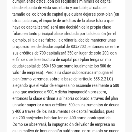
cumplir, entre otros, con los requisitos mínimos de capital
desde el punto de vista societario y contable; al cabo, el
tamaño del colchón de capital que quiera dejarse post-plan (en
otras palabras, el importe de créditos de la clase fulcro que
haya de capitalizarse) será una decisión de la propia clase
fulcro en tanto principal clase afectada por tal decisión (en el
ejemplo, si la clase fulcro, la ordinaria, decide mantener unas
proporciones de deuda/capital de 80%/20%, entonces de entre
sus créditos de 700 capitalizará 350 en lugar de solo 200, con
el fin de que la estructura de capital post-plan tenga un mix
deuda/capital de 350/150 que sume igualmente los 500 de
valor de empresa). Pero si la clase subordinada impugna el
plan (como veremos, sobre la base del artículo 655.2.2 LC)
alegando que el valor de empresa no asciende realmente a 500
sino que asciende a 900, y dicha impugnación prospera,
entonces la clase ordinaria sí habría cobrado a través del plan
un valor superior a sus créditos:
500 en instrumentos de deuda
y 400 a través de los instrumentos de capital recibidos, pues
los 200 canjeados habrían tenido 400 como contrapartida
.
Como se observará, la impugnación del valor de empresa no
es un motivo de impugnación autónomo, porque solo se puede