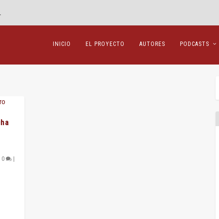
.
INICIO
EL PROYECTO
AUTORES
PODCASTS
cha
|
0
|