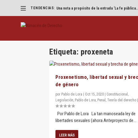
TENDENCIAS:
Una nota a propósito de la entrada ‘La fe pública..
Etiqueta:
proxeneta
Proxenetismo, libertad sexual y bre
de género
por
Pablo de Lora
|
Oct 15, 2020
|
Constitucional
,
Legislación
,
Pablo de Lora
,
Penal
,
Teoría del derecho
Por Pablo de Lora La tan manoseada ley de
libertades sexuales (ahora Anteproyecto de...
LEER MÁS