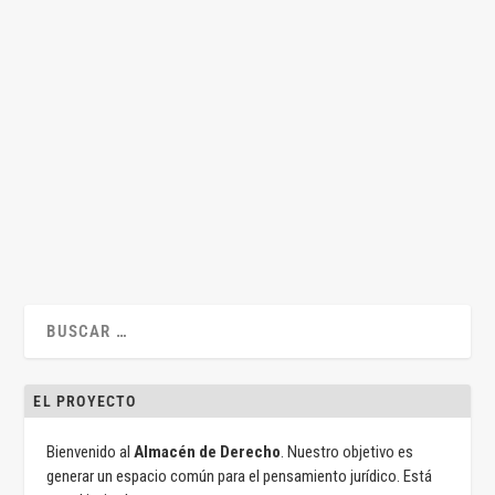
La inconstitucionalidad del artículo 2.5 de la Ley
Orgánica del Derecho de Asociación
por
Jesús Alfaro
|
Sep 11, 2020
|
Constitucional
,
Jesús Alfaro
,
Legislación
,
Sentencias
|
0
|
Por Jesús Alfaro Águila-Real* «La organización interna y el
funcionamiento de las asociaciones...
LEER MÁS
EL PROYECTO
Bienvenido al
Almacén de Derecho
. Nuestro objetivo es
generar un espacio común para el pensamiento jurídico. Está