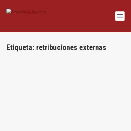
Etiqueta:
retribuciones externas
Conflicto de interés y retribuciones externas
por
Irene Navarro Frias
|
Jun 2, 2022
|
Derecho de Sociedades
,
Irene
Navarro Frías
,
Lecciones
,
Mercantil
|
0
|
Por Irene Navarro Frías La corrupción en el ámbito privado Si
partimos de la definición...
LEER MÁS