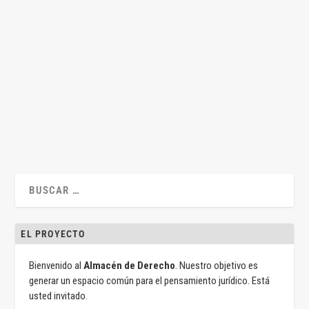
VIH: la necesaria descriminalización
por
Norberto Javier De La Mata Barranco
|
Ago 6, 2018
|
Legislación
,
Norberto Javier De La Mata
,
Penal
,
Sentencias
|
2
|
Por Norberto J. de la Mata Barranco y Ana I. Pérez Machío
De nuevo parece acertado volver...
LEER MÁS
EL PROYECTO
Bienvenido al
Almacén de Derecho
. Nuestro objetivo es
generar un espacio común para el pensamiento jurídico. Está
usted invitado.