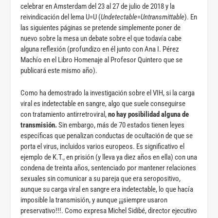
celebrar en Amsterdam del 23 al 27 de julio de 2018 y la
reivindicación del lema U=U (
Undetectable
=
Untransmittable
). En
las siguientes páginas se pretende simplemente poner de
nuevo sobre la mesa un debate sobre el que todavía cabe
alguna reflexión (profundizo en él junto con Ana I. Pérez
Machío en el Libro Homenaje al Profesor Quintero que se
publicará este mismo año).
Como ha demostrado la investigación sobre el VIH, si la carga
viral es indetectable en sangre, algo que suele conseguirse
con tratamiento antirretroviral,
no hay posibilidad alguna de
transmisión.
Sin embargo, más de 70 estados tienen leyes
específicas que penalizan conductas de ocultación de que se
porta el virus, incluidos varios europeos. Es significativo el
ejemplo de K.T., en prisión (y lleva ya diez años en ella) con una
condena de treinta años, sentenciado por mantener relaciones
sexuales sin comunicar a su pareja que era seropositivo,
aunque su carga viral en sangre era indetectable, lo que hacía
imposible la transmisión, y aunque ¡¡¡siempre usaron
preservativo!!!. Como expresa Michel Sidibé, director ejecutivo