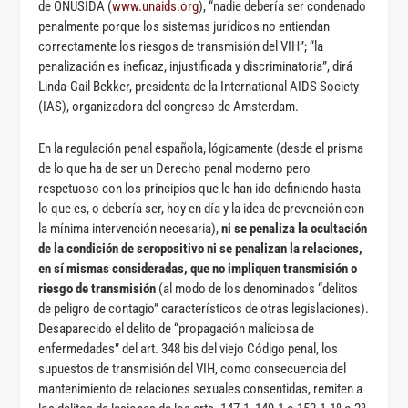
de ONUSIDA (
www.unaids.org
), “nadie debería ser condenado
penalmente porque los sistemas jurídicos no entiendan
correctamente los riesgos de transmisión del VIH”; “la
penalización es ineficaz, injustificada y discriminatoria”, dirá
Linda-Gail Bekker, presidenta de la International AIDS Society
(IAS), organizadora del congreso de Amsterdam.
En la regulación penal española, lógicamente (desde el prisma
de lo que ha de ser un Derecho penal moderno pero
respetuoso con los principios que le han ido definiendo hasta
lo que es, o debería ser, hoy en día y la idea de prevención con
la mínima intervención necesaria),
ni se penaliza la ocultación
de la condición de seropositivo ni se penalizan la relaciones,
en sí mismas consideradas, que no impliquen transmisión o
riesgo de transmisión
(al modo de los denominados “delitos
de peligro de contagio” característicos de otras legislaciones).
Desaparecido el delito de “propagación maliciosa de
enfermedades” del art. 348 bis del viejo Código penal, los
supuestos de transmisión del VIH, como consecuencia del
mantenimiento de relaciones sexuales consentidas, remiten a