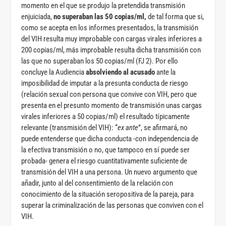
momento en el que se produjo la pretendida transmisión
enjuiciada,
no superaban las 50 copias/ml,
de tal forma que si,
como se acepta en los informes presentados, la transmisión
del VIH resulta muy improbable con cargas virales inferiores a
200 copias/ml, más improbable resulta dicha transmisión con
las que no superaban los 50 copias/ml (FJ 2). Por ello
concluye la Audiencia
absolviendo al acusado
ante la
imposibilidad de imputar a la presunta conducta de riesgo
(relación sexual con persona que convive con VIH, pero que
presenta en el presunto momento de transmisión unas cargas
virales inferiores a 50 copias/ml) el resultado típicamente
relevante (transmisión del VIH): “
ex ante
”, se afirmará, no
puede entenderse que dicha conducta -con independencia de
la efectiva transmisión o no, que tampoco en sí puede ser
probada- genera el riesgo cuantitativamente suficiente de
transmisión del VIH a una persona. Un nuevo argumento que
añadir, junto al del consentimiento de la relación con
conocimiento de la situación seropositiva de la pareja, para
superar la criminalización de las personas que conviven con el
VIH.