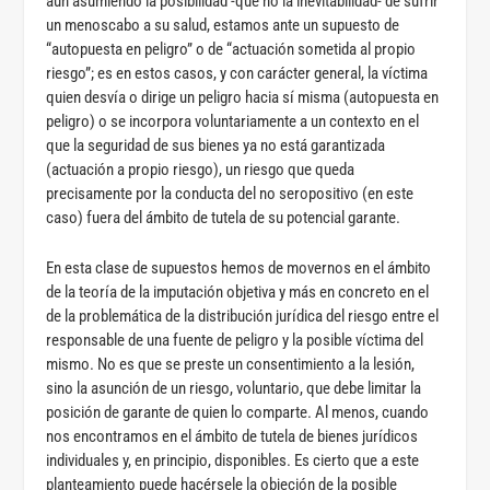
aun asumiendo la posibilidad -que no la inevitabilidad- de sufrir
un menoscabo a su salud, estamos ante un supuesto de
“autopuesta en peligro” o de “actuación sometida al propio
riesgo”; es en estos casos, y con carácter general, la víctima
quien desvía o dirige un peligro hacia sí misma (autopuesta en
peligro) o se incorpora voluntariamente a un contexto en el
que la seguridad de sus bienes ya no está garantizada
(actuación a propio riesgo), un riesgo que queda
precisamente por la conducta del no seropositivo (en este
caso) fuera del ámbito de tutela de su potencial garante.
En esta clase de supuestos hemos de movernos en el ámbito
de la teoría de la imputación objetiva y más en concreto en el
de la problemática de la distribución jurídica del riesgo entre el
responsable de una fuente de peligro y la posible víctima del
mismo. No es que se preste un consentimiento a la lesión,
sino la asunción de un riesgo, voluntario, que debe limitar la
posición de garante de quien lo comparte. Al menos, cuando
nos encontramos en el ámbito de tutela de bienes jurídicos
individuales y, en principio, disponibles. Es cierto que a este
planteamiento puede hacérsele la objeción de la posible