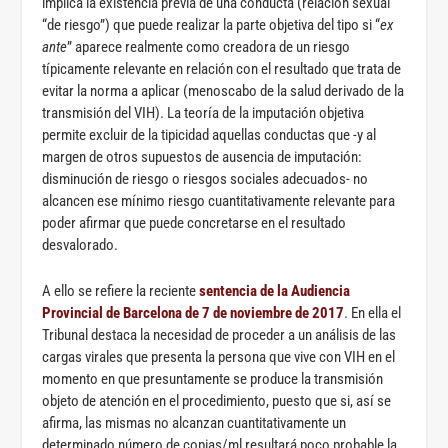
implica la existencia previa de una conducta (relación sexual
“de riesgo”) que puede realizar la parte objetiva del tipo si “
ex
ante
” aparece realmente como creadora de un riesgo
típicamente relevante en relación con el resultado que trata de
evitar la norma a aplicar (menoscabo de la salud derivado de la
transmisión del VIH). La teoría de la imputación objetiva
permite excluir de la tipicidad aquellas conductas que -y al
margen de otros supuestos de ausencia de imputación:
disminución de riesgo o riesgos sociales adecuados- no
alcancen ese mínimo riesgo cuantitativamente relevante para
poder afirmar que puede concretarse en el resultado
desvalorado.
A ello se refiere la reciente
sentencia de la Audiencia
Provincial de Barcelona de 7 de noviembre de 2017
. En ella el
Tribunal destaca la necesidad de proceder a un análisis de las
cargas virales que presenta la persona que vive con VIH en el
momento en que presuntamente se produce la transmisión
objeto de atención en el procedimiento, puesto que si, así se
afirma, las mismas no alcanzan cuantitativamente un
determinado número de copias/ml resultará poco probable la