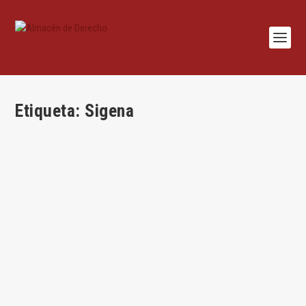
Etiqueta:
Sigena
El Real Monasterio de Santa María de Sigena.
Algo sobre la jurisdicción de su priora y la vida
monacal femenina.
por
Javier Barrientos Grandón
|
Feb 26, 2018
|
Teoría del derecho
|
0
|
Por Javier Barrientos Grandon El origen del monasterio El 23
de este mes de febrero se abre en el...