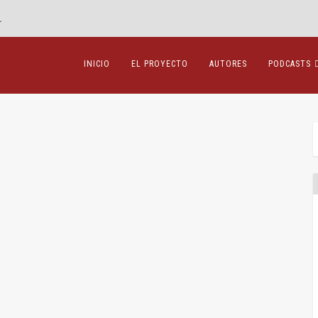
.
INICIO
EL PROYECTO
AUTORES
PODCASTS
|
 de 2016 todos los profesionales de la justicia estarán obligados a
 procedimientos que se inicien a partir de esta fecha. Todo un