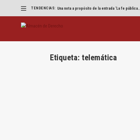
TENDENCIAS:
Una nota a propósito de la entrada ‘La fe pública..
Etiqueta:
telemática
La Justicia telemática echa a andar
por
Juan Damián Moreno
|
Dic 28, 2015
|
Procesal
|
1
Por Juan Damián Moreno A partir del 1 de enero
usar los sistemas informáticos respecto de los
reto...
LEER MÁS