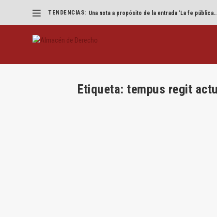
TENDENCIAS:
Una nota a propósito de la entrada ‘La fe pública..
Etiqueta:
tempus regit act
Op Ed. El inexistente régimen transi
delegación en sociedades cotizadas
por
Jesús Alfaro
|
Jul 1, 2021
|
Derecho de Sociedade
Por Leticia Pla y Jesús Alfaro Una de las noved
LEER MÁS