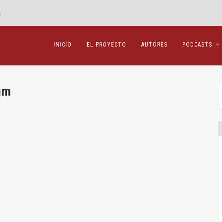
.
INICIO
EL PROYECTO
AUTORES
PODCASTS
um
torio de la Ley 5/2021 y los aumentos de capital por
s
,
Jesús Alfaro
,
Leticia Pla
,
Mercantil
,
Op ed
|
0
|
ades de la Ley 5/2021 se refiere al régimen...