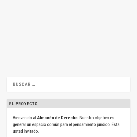
El transfuguismo y los límites del derecho
por
Antonio Jiménez-Blanco
|
Mar 25, 2021
|
Antonio Jiménez-Blanco
,
Constitucional
,
Gonzalo Quintero Olivares
|
0
|
Por Antonio Jiménez-Blanco y Gonzalo Quintero En el Pleno
del Congreso de los...
LEER MÁS
EL PROYECTO
Bienvenido al
Almacén de Derecho
. Nuestro objetivo es
generar un espacio común para el pensamiento jurídico. Está
usted invitado.