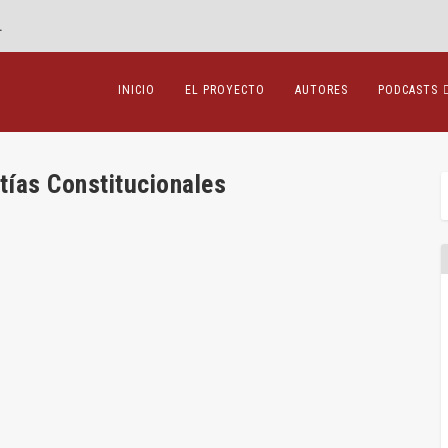
.
INICIO
EL PROYECTO
AUTORES
PODCASTS
tías Constitucionales
l azar
Amenós
,
Recensiones
|
0
|
 hechos históricos y la conciencia de...