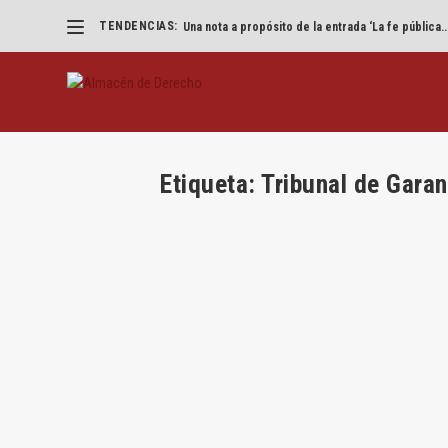
TENDENCIAS:
Una nota a propósito de la entrada ‘La fe pública..
Etiqueta:
Tribunal de Garan
El azar de los golpes y los golpes de
por
Jesús Alfaro
|
May 12, 2021
|
Constitucional
,
Joan 
Por Joan Amenós Álamo La reflexión sobre los
LEER MÁS