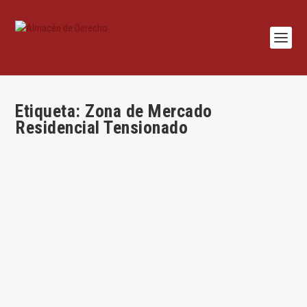
Etiqueta:
Zona de Mercado
Residencial Tensionado
Sobre la constitucionalidad de la limitación de
rentas en el alquiler de vivienda: ¿Rerum
Novarum?
por
Matilde Carlón Ruiz
|
Jun 2, 2025
|
Civil
,
Constitucional
,
Matilde Carlón
Ruiz
,
Uncategorized
|
0
|
Por Matilde Carlón Ruiz Introducción Cuando se acaban de
cumplir dos años de la aprobación de la...