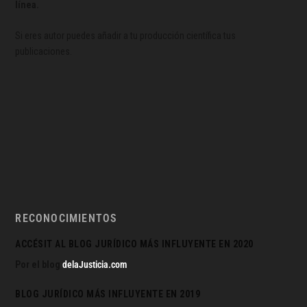
línea.
Si eres autor puedes añadir a tu producción científica tus
publicaciones.
RECONOCIMIENTOS
ACCÉSIT AL BLOG JURÍDICO MÁS INFLUYENTE EN 2020
Por el blog
delaJusticia.com
BLOG JURÍDICO MÁS INFLUYENTE EN 2019