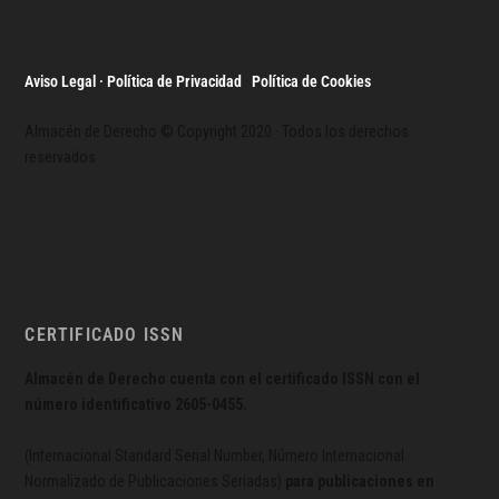
Aviso Legal · Política de Privacidad
·
Política de Cookies
Almacén de Derecho © Copyright 2020 · Todos los derechos
reservados
CERTIFICADO ISSN
Almacén de Derecho cuenta con el certificado ISSN con el
número identificativo
2605-0455.
(Internacional Standard Serial Number, Número Internacional
Normalizado de Publicaciones Seriadas)
para publicaciones en