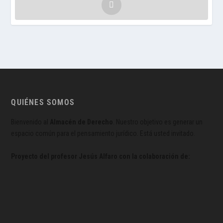
QUIÉNES SOMOS
Bienvenido al
Almacén de Derecho
. Nuestro objetivo es generar un
espacio común para el pensamiento jurídico. Está usted invitado.
Proyecto del profesor Jesús Alfaro con la colaboración de: