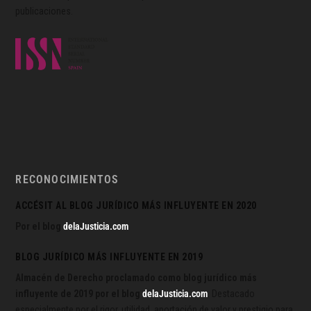
publicaciones.
RECONOCIMIENTOS
ACCÉSIT AL BLOG JURÍDICO MÁS INFLUYENTE EN 2020
Por el blog
delaJusticia.com
BLOG JURÍDICO MÁS INFLUYENTE EN 2019
Almacén de Derecho proclamado como blog jurídico más
influyente de 2019 por el blog
delaJusticia.com
. Destacado
especialmente por el rigor, utilidad, aportación de valor y prestigio para