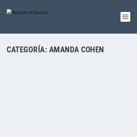
CATEGORÍA:
AMANDA COHEN
LA ACUMULACIÓN DE LOS PLANES DE
REESTRUCTURACIÓN COMPETIDORES
por
Adrián Thery
|
Abr 10, 2023
|
Adrián Thery
,
Adrián Thery
,
Amanda
Cohen
,
Legislación
,
Procesal
|
0
|
Por Amanda Cohen Benchetrit y Adrián Thery Martí En 2022 se
publicó el trabajo titulado...
LEER MÁS