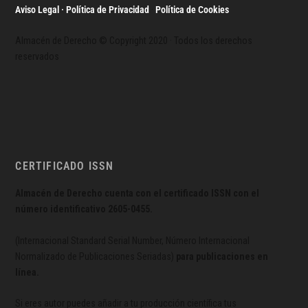
Aviso Legal · Política de Privacidad
·
Política de Cookies
Almacén de Derecho © Copyright 2020 · Todos los derechos
reservados
CERTIFICADO ISSN
Almacén de Derecho cuenta con el certificado ISSN con el
número identificativo
2605-0455.
(Internacional Standard Serial Number, Número Internacional
Normalizado de Publicaciones Seriadas)
para publicaciones en
línea.
Si eres autor puedes añadir a tu producción científica tus