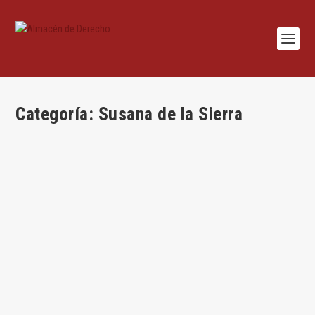
Categoría:
Susana de la Sierra
De los jueces
por
Jesús Alfaro
|
Ago 29, 2024
|
Administrativo
,
Susana de la Sierra
,
Uncategorized
|
0
|
Por Susana de la Sierra El 22 de julio de 2016 entró en vigor la
reforma del recurso de casación...
LEER MÁS