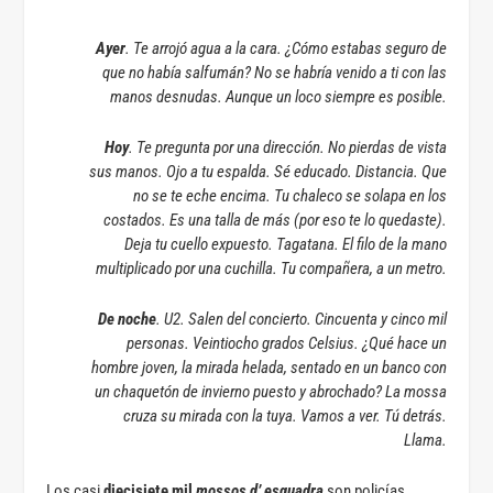
Ayer
. Te arrojó agua a la cara. ¿Cómo estabas seguro de
que no había salfumán? No se habría venido a ti con las
manos desnudas. Aunque un loco siempre es posible.
Hoy
. Te pregunta por una dirección. No pierdas de vista
sus manos. Ojo a tu espalda. Sé educado. Distancia. Que
no se te eche encima. Tu chaleco se solapa en los
costados. Es una talla de más (por eso te lo quedaste).
Deja tu cuello expuesto. Tagatana. El filo de la mano
multiplicado por una cuchilla. Tu compañera, a un metro.
De noche
. U2. Salen del concierto. Cincuenta y cinco mil
personas. Veintiocho grados Celsius. ¿Qué hace un
hombre joven, la mirada helada, sentado en un banco con
un chaquetón de invierno puesto y abrochado? La mossa
cruza su mirada con la tuya. Vamos a ver. Tú detrás.
Llama.
Los casi
diecisiete mil
mossos d’ esquadra
son policías