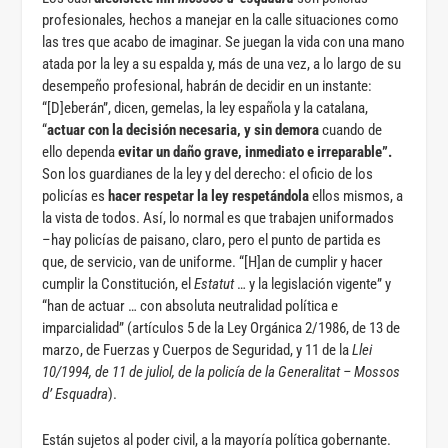
profesionales
,
hechos a manejar en la calle situaciones como
las tres que acabo de imaginar. Se juegan la vida con una mano
atada por la ley a su espalda y, más de una vez, a lo largo de su
desempeño profesional, habrán de decidir en un instante:
“[D]eberán”, dicen, gemelas, la ley española y la catalana,
“
actuar con la decisión necesaria, y sin demora
cuando de
ello dependa
evitar un daño grave, inmediato e irreparable”.
Son los guardianes de la ley y del derecho: el oficio de los
policías es
hacer respetar la ley respetándola
ellos mismos, a
la vista de todos. Así, lo normal es que trabajen uniformados
–hay policías de paisano, claro, pero el punto de partida es
que, de servicio, van de uniforme. “[H]an de cumplir y hacer
cumplir la Constitución, el
Estatut
… y la legislación vigente” y
“han de actuar … con absoluta neutralidad política e
imparcialidad” (artículos 5 de la Ley Orgánica 2/1986, de 13 de
marzo, de Fuerzas y Cuerpos de Seguridad, y 11 de la
Llei
10/1994, de 11 de juliol, de la policía de la Generalitat – Mossos
d’ Esquadra
).
Están sujetos al poder civil, a la mayoría política gobernante.