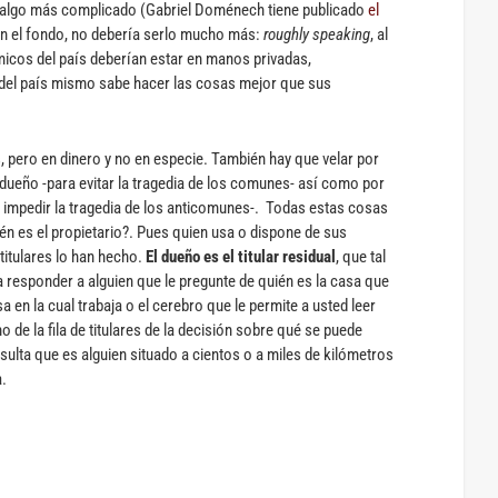
 algo más complicado (Gabriel Doménech tiene publicado
el
 en el fondo, no debería serlo mucho más:
roughly speaking
, al
icos del país deberían estar en manos privadas,
del país mismo sabe hacer las cosas mejor que sus
 pero en dinero y no en especie. También hay que velar por
ueño -para evitar la tragedia de los comunes- así como por
impedir la tragedia de los anticomunes-. Todas estas cosas
én es el propietario?. Pues quien usa o dispone de sus
itulares lo han hecho.
El dueño es el titular residual
, que tal
ra responder a alguien que le pregunte de quién es la casa que
 en la cual trabaja o el cerebro que le permite a usted leer
mo de la fila de titulares de la decisión sobre qué se puede
sulta que es alguien situado a cientos o a miles de kilómetros
.