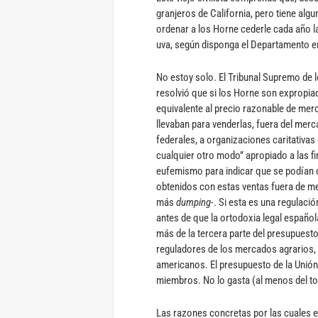
granjeros de California, pero tiene algu
ordenar a los Horne cederle cada año la
uva, según disponga el Departamento e
No estoy solo. El Tribunal Supremo de l
resolvió que si los Horne son expropi
equivalente al precio razonable de mer
llevaban para venderlas, fuera del me
federales, a organizaciones caritativas 
cualquier otro modo” apropiado a las fin
eufemismo para indicar que se podían d
obtenidos con estas ventas fuera de m
más
dumping
-. Si esta es una regulaci
antes de que la ortodoxia legal españo
más de la tercera parte del presupuesto
reguladores de los mercados agrarios,
americanos. El presupuesto de la Unión 
miembros. No lo gasta (al menos del to
Las razones concretas por las cuales e