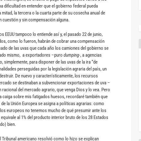
na dificultad en entender que el gobierno federal pueda
 mitad, la tercera o la cuarta parte de su cosecha anual de
n cuestión y sin compensación alguna.
os EEUU tampoco lo entiende así y, el pasado 22 de junio,
ados, como lo fueron, habrán de cobrar una compensación
cado de las uvas que cada año los camiones del gobierno se
rcado mismo, a exportadores –puro
dumping
-, a agencias
o, simplemente, para disponer de las uvas de la ira “de
alidades perseguidas por la legislación agraria del país, un
estruir. De nuevo y característicamente, los recursos
ercado se destinaban a subvencionar exportaciones de uva –
ón racional del mercado agrario, que venga Dios y lo vea. Pero
la caiga sobre mis fatigados huesos, recordaré también que
 de la Unión Europea se asigna a políticas agrarias: como
 los europeos no tenemos mucho de qué presumir ante los
equivale al 1% del producto interior bruto de los 28 Estados
do) bien.
l Tribunal americano resolvió como lo hizo se explican