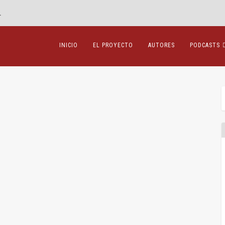
.
INICIO
EL PROYECTO
AUTORES
PODCASTS
estructuración competidores
Thery
,
Amanda Cohen
,
Legislación
,
Procesal
|
0
|
tí En 2022 se publicó el trabajo titulado...