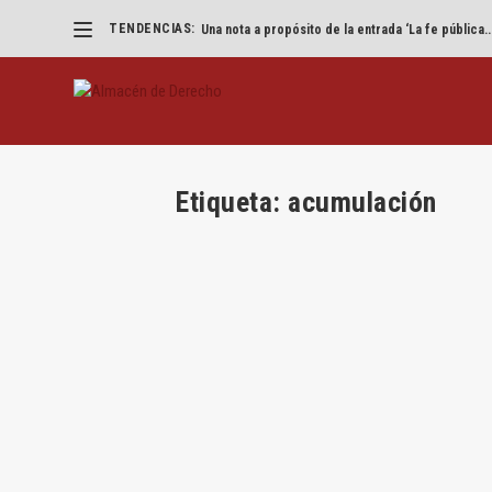
TENDENCIAS:
Una nota a propósito de la entrada ‘La fe pública..
Etiqueta:
acumulación
La acumulación de los planes de re
por
Adrián Thery
|
Abr 10, 2023
|
Adrián Thery
,
Adrián 
Por Amanda Cohen Benchetrit y Adrián Thery Mar
LEER MÁS