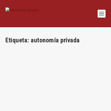
Etiqueta:
autonomía privada
Lección: La naturaleza jurídica de la donación
por
José María Miquel
|
Jun 3, 2021
|
Civil
,
José María Miquel González
,
Lecciones
|
0
|
Por José María Miquel ¿Es la donación un contrato? La
donación en el Código civil...
LEER MÁS