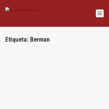
Etiqueta:
Berman
Notas sobre la autonomía del Derecho y lo
específico de Europa Occidental
por
Jesús Alfaro
|
Dic 10, 2024
|
Jesús Alfaro
,
Lecciones
,
Teoría del
derecho
,
Uncategorized
|
0
|
Por Jesús Alfaro Águila-Real La idea de Derecho es una de
las glorias de la civilización...
LEER MÁS