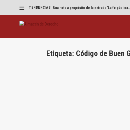
TENDENCIAS:
Una nota a propósito de la entrada ‘La fe pública..
Etiqueta:
Código de Buen 
Remuneración de administradores y 
por
Miguel Ruiz Muñoz
|
May 9, 2024
|
Derecho de So
Por Miguel Ruiz Muñoz* Dificultades para integr
LEER MÁS