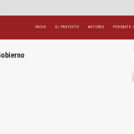
.
INICIO
EL PROYECTO
AUTORES
PODCASTS
Gobierno
promoción del interés social
ciedades
,
Mercantil
,
Miguel Ruiz
,
Uncategorized
|
0
|
ar los objetivos de ESG en las políticas de...