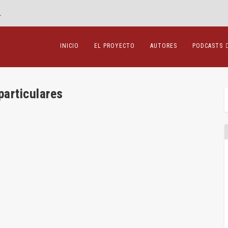
.
INICIO
EL PROYECTO
AUTORES
PODCASTS
particulares
las primas por ganar en el deporte.
Luis Pérez Triviño
,
Penal
,
Sentencias
|
0
|
re el conocido como “caso Osasuna”...