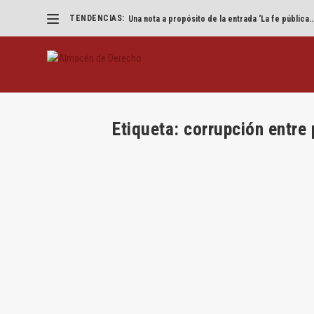
TENDENCIAS:
Una nota a propósito de la entrada ‘La fe pública..
Etiqueta:
corrupción entre 
Caso Osasuna y la tardía sanción de 
por
José Luis Pérez Triviño
|
Abr 28, 2020
|
Autor
,
José 
Por José Luis Pérez Triviño La sentencia sob
LEER MÁS