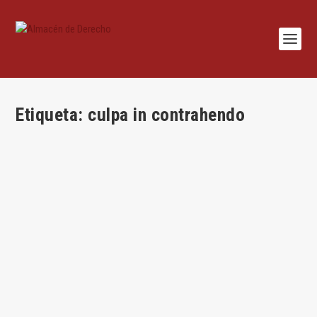
Etiqueta:
culpa in contrahendo
Remedios civiles por no informar como es
debido
por
Jesús Alfaro
|
Feb 25, 2025
|
Civil
,
Jesús Alemany
,
Lecciones
|
0
|
Por Jesús Alemany Eguidazu Aquí se trata de la
responsabilidad civil de quien, con dolo o culpa,...
LEER MÁS