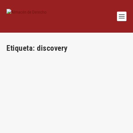
Etiqueta:
discovery
De la ‘exhibición’ a la ‘elaboración’ de fuentes
de prueba en las reclamaciones de daños por
cárteles y otros ilícitos antitrust
por
Francisco Marcos
|
May 4, 2022
|
Competencia
,
Francisco Marcos
,
Mercantil
,
Sentencias
,
Uncategorized
|
0
|
Por Francisco Marcos Conclusiones del Abogado General
Maciej Szpunar en la cuestión...