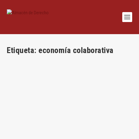
Etiqueta:
economía colaborativa
Wallatax: ¿cómo hacer practicable el gravamen
de la economía colaborativa?
por
Domingo Jesús Jiménez-Valladolid
|
Feb 10, 2018
|
Administrativo
,
Legislación
,
Tributario
|
0
|
Domingo Jesús Jiménez-Valladolid de L’Hotellerie-Fallois
Introducción: El ¿novedoso? gravamen de...
LEER MÁS