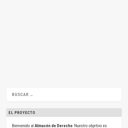
Los atributos de la personalidad jurídica
por
Jesús Alfaro
|
Feb 14, 2019
|
Civil
,
Jesús Alfaro
,
Lecciones
|
1
|
Por Jesús Alfaro Águila-Real* Junto a los derechos
fundamentales, la atribución a...
LEER MÁS
EL PROYECTO
Bienvenido al
Almacén de Derecho
. Nuestro objetivo es