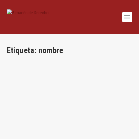
Etiqueta:
nombre
El conflicto entre signos distintivos y
denominaciones sociales
por
Aurea Suñol
|
May 3, 2020
|
Aurea Suñol
,
Mercantil
|
0
|
Por Áurea Suñol El Prof. Luis María Miranda Serrano ha
publicado un artículo en...
LEER MÁS