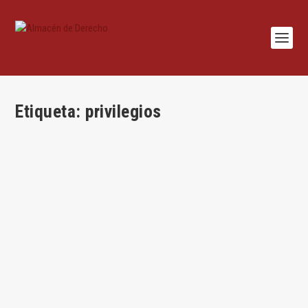
Etiqueta:
privilegios
Los conflictos de interés del socio*
por
Jesús Alfaro
|
Ago 26, 2025
|
Derecho de Sociedades
,
Jesús Alfaro
,
Lecciones
,
Mercantil
|
0
|
Por Jesús Alfaro Águila-Real Introducción El legislador ha
prohibido votar al socio incurso en...
LEER MÁS