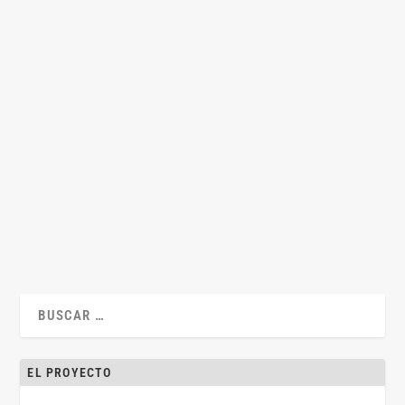
Acuerdos sociales por minoría y tribunales en
rebeldía
por
Miguel Iribarren
|
Nov 17, 2024
|
Derecho de Sociedades
,
Mercantil
,
Miguel Iribarren
,
Uncategorized
|
0
|
Por Miguel Iribarren Blanco Una singular cláusula ante la Cour
de Cassation francesa El pasado...
LEER MÁS
EL PROYECTO