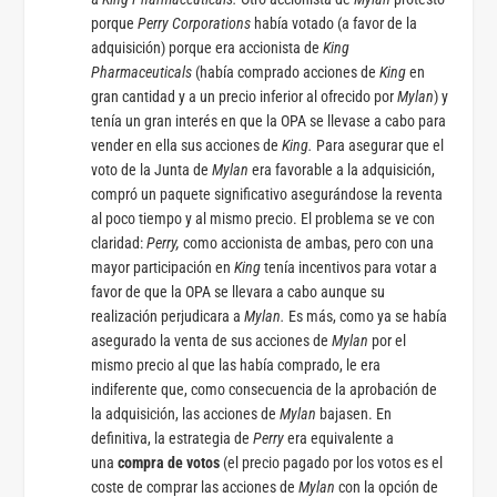
porque
Perry Corporations
había votado (a favor de la
adquisición) porque era accionista de
King
Pharmaceuticals
(había comprado acciones de
King
en
gran cantidad y a un precio inferior al ofrecido por
Mylan
) y
tenía un gran interés en que la OPA se llevase a cabo para
vender en ella sus acciones de
King.
Para asegurar que el
voto de la Junta de
Mylan
era favorable a la adquisición,
compró un paquete significativo asegurándose la reventa
al poco tiempo y al mismo precio. El problema se ve con
claridad:
Perry,
como accionista de ambas, pero con una
mayor participación en
King
tenía incentivos para votar a
favor de que la OPA se llevara a cabo aunque su
realización perjudicara a
Mylan.
Es más, como ya se había
asegurado la venta de sus acciones de
Mylan
por el
mismo precio al que las había comprado, le era
indiferente que, como consecuencia de la aprobación de
la adquisición, las acciones de
Mylan
bajasen. En
definitiva, la estrategia de
Perry
era equivalente a
una
compra de votos
(el precio pagado por los votos es el
coste de comprar las acciones de
Mylan
con la opción de