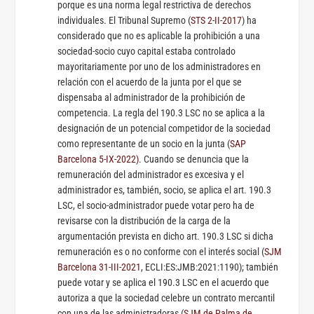
porque es una norma legal restrictiva de derechos
individuales. El Tribunal Supremo (
STS 2-II-2017
) ha
considerado que no es aplicable la prohibición a una
sociedad-socio cuyo capital estaba controlado
mayoritariamente por uno de los administradores en
relación con el acuerdo de la junta por el que se
dispensaba al administrador de la prohibición de
competencia. La regla del 190.3 LSC no se aplica a la
designación de un potencial competidor de la sociedad
como representante de un socio en la junta (
SAP
Barcelona 5-IX-2022)
. Cuando se denuncia que la
remuneración del administrador es excesiva y el
administrador es, también, socio, se aplica el art. 190.3
LSC, el socio-administrador puede votar pero ha de
revisarse con la distribución de la carga de la
argumentación prevista en dicho art. 190.3 LSC si dicha
remuneración es o no conforme con el interés social (
SJM
Barcelona 31-III-2021
, ECLI:ES:JMB:2021:1190); también
puede votar y se aplica el 190.3 LSC en el acuerdo que
autoriza a que la sociedad celebre un contrato mercantil
con una de las administradoras (
SJM de Palma de