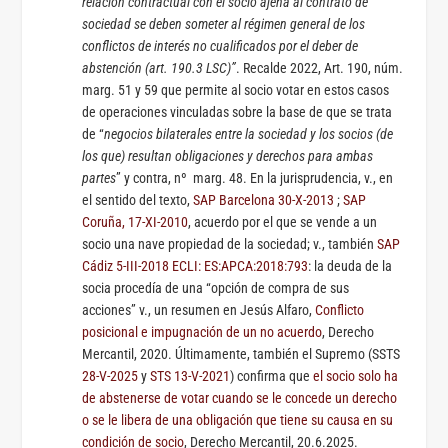
relación contractual con el socio ajena al contrato de
sociedad se deben someter al régimen general de los
conflictos de interés no cualificados por el deber de
abstención (art. 190.3 LSC)”
. Recalde 2022, Art. 190, núm.
marg. 51 y 59 que permite al socio votar en estos casos
de operaciones vinculadas sobre la base de que se trata
de “
negocios bilaterales entre la sociedad y los socios (de
los que) resultan obligaciones y derechos para ambas
partes
” y contra, nº marg. 48. En la jurisprudencia, v., en
el sentido del texto,
SAP Barcelona 30-X-2013
;
SAP
Coruña, 17-XI-2010
, acuerdo por el que se vende a un
socio una nave propiedad de la sociedad; v., también
SAP
Cádiz 5-III-2018 ECLI: ES:APCA:2018:793
: la deuda de la
socia procedía de una “opción de compra de sus
acciones” v., un resumen en Jesús Alfaro,
Conflicto
posicional e impugnación de un no acuerdo
, Derecho
Mercantil, 2020. Últimamente, también el Supremo (SSTS
28-V-2025
y
STS 13-V-2021
)
confirma
que
el socio solo ha
de abstenerse de votar cuando se le concede un derecho
o se le libera de una obligación que tiene su causa en su
condición de socio
, Derecho Mercantil, 20.6.2025.