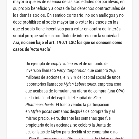
mayoría que es de esencia de las sociedades corporativas, en
su propio beneficio y a costa de los derechos contractuales de
los demás socios. En sentido contrario, no son análogos y no
debe prohibirse al socio mayoritario votar los casos en los
que el socio tiene incentivos para votar en contra del interés
social porque sufre un conflicto de interés con la sociedad.
Así,
no caen bajo el art. 190.1 LSC los que se conocen como
casos de ‘voto vacío’
Un ejemplo de
empty voting
es el de un fondo de
inversión
llamado
Perry Corporation
que compró 26,6
millones de acciones, el 9,9 % del capital social de unos
laboratorios llamados
Mylan Laboratories,
empresa esta
que acababa de formular una oferta de compra (una OPA)
de la totalidad del capital del capital de
King
Pharmaceuticals.
El fondo vendió la participación
en
Mylan
pocas semanas después de comprarla y al
mismo precio. Pero, durante las semanas que fue
propietario de las acciones, se celebró la Junta de
accionistas de
Mylan
para decidir si se compraba o no
a
King Pharmaceuticals.
Otro accionista de
Mylan
protestó