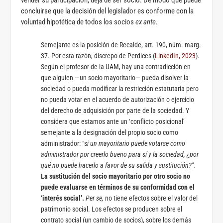
vender su participación, deja de ser socio. De modo que puede
concluirse que la decisión del legislador es conforme con la
voluntad hipotética de todos los socios
ex ante.
Semejante es la posición de Recalde, art. 190, núm. marg.
37. Por esta razón, discrepo de Perdices (
LinkedIn, 2023
).
Según el profesor de la UAM, hay una contradicción en
que alguien —un socio mayoritario— pueda disolver la
sociedad o pueda modificar la restricción estatutaria pero
no pueda votar en el acuerdo de autorización o ejercicio
del derecho de adquisición por parte de la sociedad. Y
considera que estamos ante un ‘conflicto posicional’
semejante a la designación del propio socio como
administrador: “s
i un mayoritario puede votarse como
administrador por creerlo bueno para sí y la sociedad, ¿por
qué no puede hacerlo a favor de su salida y sustitución?”.
La sustitución del socio mayoritario por otro socio no
puede evaluarse en términos de su conformidad con el
‘interés social’.
Per se,
no tiene efectos sobre el valor del
patrimonio social. Los efectos se producen sobre el
contrato social (un cambio de socios), sobre los demás