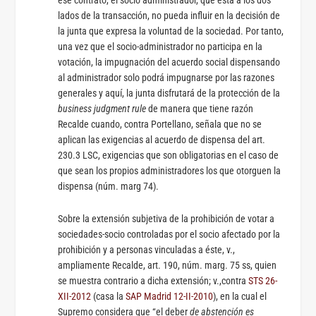
ese contrato, el socio administrador, que está a los dos
lados de la transacción, no pueda influir en la decisión de
la junta que expresa la voluntad de la sociedad. Por tanto,
una vez que el socio-administrador no participa en la
votación, la impugnación del acuerdo social dispensando
al administrador solo podrá impugnarse por las razones
generales y aquí, la junta disfrutará de la protección de la
business judgment rule
de manera que tiene razón
Recalde cuando, contra Portellano, señala que no se
aplican las exigencias al acuerdo de dispensa del art.
230.3 LSC, exigencias que son obligatorias en el caso de
que sean los propios administradores los que otorguen la
dispensa (núm. marg 74).
Sobre la extensión subjetiva de la prohibición de votar a
sociedades-socio controladas por el socio afectado por la
prohibición y a personas vinculadas a éste, v.,
ampliamente Recalde, art. 190, núm. marg. 75 ss, quien
se muestra contrario a dicha extensión; v.,contra
STS 26-
XII-2012
(casa la
SAP Madrid 12-II-2010
), en la cual el
Supremo considera que “el deber
de abstención es