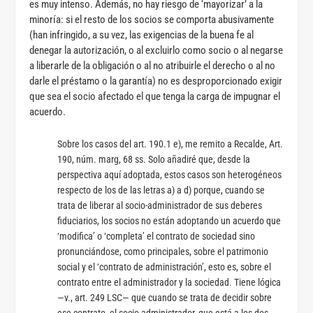
es muy intenso. Además, no hay riesgo de ‘mayorizar’ a la
minoría: si el resto de los socios se comporta abusivamente
(han infringido, a su vez, las exigencias de la buena fe al
denegar la autorización, o al excluirlo como socio o al negarse
a liberarle de la obligación o al no atribuirle el derecho o al no
darle el préstamo o la garantía) no es desproporcionado exigir
que sea el socio afectado el que tenga la carga de impugnar el
acuerdo.
Sobre los casos del art. 190.1 e), me remito a Recalde, Art.
190, núm. marg, 68 ss. Solo añadiré que, desde la
perspectiva aquí adoptada, estos casos son heterogéneos
respecto de los de las letras a) a d) porque, cuando se
trata de liberar al socio-administrador de sus deberes
fiduciarios, los socios no están adoptando un acuerdo que
‘modifica’ o ‘completa’ el contrato de sociedad sino
pronunciándose, como principales, sobre el patrimonio
social y el ‘contrato de administración’, esto es, sobre el
contrato entre el administrador y la sociedad. Tiene lógica
—v., art. 249 LSC— que cuando se trata de decidir sobre