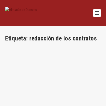
Etiqueta:
redacción de los contratos
Redactar contratos
por
Jesús Alfaro
|
Nov 11, 2015
|
Civil
,
Habilidades
,
Mercantil
|
9
|
Por Jesús Alfaro Águila-Real «when a European and an
American lawyer want to express the...
LEER MÁS