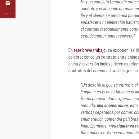
Hay un conflicto frecuente entre 
contrato y el abogado normalmente
fin y el cliente se preocupa porqu
encarecer su celebración hacié
el contrato razonablemente corto
sentido común para resolverlo”
En
este breve trabajo
, se exponen las d
celebración de un contrato entre chino
china y la versión inglesa dicen exactam
contratos del
common law
de la que no
“Un desafío al que se enfrenta el
lengua – es el de establecer el a
forma precisa. Para expresar esos
menudo,
una enumeración,
esto 
verbos) separados por comas con
enumeración contendrá palabras es
final. Ejemplos: <<
cualquier casa,
transmitido>>. Estas enumeracio