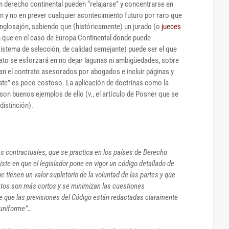
n derecho continental pueden “relajarse” y concentrarse en
n y no en prever cualquier acontecimiento futuro por raro que
 anglosajón, sabiendo que (históricamente) un jurado (o
jueces
a
que en el caso de Europa Continental donde puede
istema de selección, de calidad semejante) puede ser el que
rato se esforzará en no dejar lagunas
ni ambigüedades
,
sobre
ran el contrato asesorados por abogados e incluir páginas y
páginas de cláusulas estándar “boilerplate” es poco costoso. La aplicación de doctrinas como la
son buenos ejemplos de ello (v., el artículo de Posner que se
distinción).
as contractuales, que se practica en los países de Derecho
te en que el legislador pone en vigor un código detallado de
e tienen un valor supletorio de la voluntad de las partes y que
atos son más cortos y se minimizan las cuestiones
e que las previsiones del Código están redactadas claramente
n uniforme”…