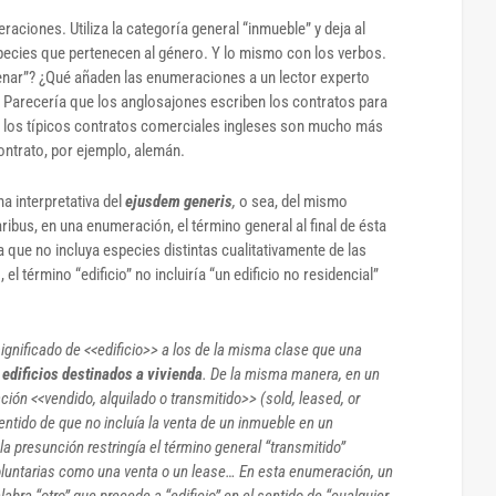
aciones. Utiliza la categoría general “inmueble” y deja al
especies que pertenecen al género. Y lo mismo con los verbos.
enar”? ¿Qué añaden las enumeraciones a un lector experto
 Parecería que los anglosajones escriben los contratos para
, los típicos contratos comerciales ingleses son mucho más
ontrato, por ejemplo, alemán.
na interpretativa del
ejusdem generis
,
o sea, del mismo
aribus, en una enumeración, el término general al final de ésta
 que no incluya especies distintas cualitativamente de las
l término “edificio” no incluiría “un edificio no residencial”
significado de <<edificio>> a los de la misma clase que una
,
edificios destinados a vivienda
. De la misma manera, en un
ión <<vendido, alquilado o transmitido>> (sold, leased, or
sentido de que no incluía la venta de un inmueble en un
a presunción restringía el término general “transmitido”
oluntarias como una venta o un lease… En esta enumeración, un
labra “otro” que precede a “edificio” en el sentido de “cualquier