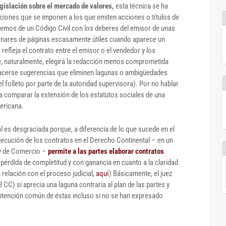
gislación sobre el mercado de valores,
esta técnica se ha
igaciones que se imponen a los que emiten acciones o títulos de
emos de un Código Civil con los deberes del emisor de unas
enares de páginas escasamente útiles cuando aparece un
 refleja el contrato entre el emisor o el vendedor y los
e, naturalmente, elegirá la redacción menos comprometida
 hacerse sugerencias que eliminen lagunas o ambigüedades
el folleto por parte de la autoridad supervisora). Por no hablar
a comparar la extensión de los estatutos sociales de una
ericana.
al es desgraciada porque, a diferencia de lo que sucede en el
jecución de los contratos en el Derecho Continental – en un
 y de Comercio –
permite a las partes elaborar contratos
 pérdida de completitud y con ganancia en cuanto a la claridad
 relación con el proceso judicial,
aquí
)
Básicamente, el juez
8 CC) si aprecia una laguna contraria al plan de las partes y
 intención común de éstas incluso si no se han expresado