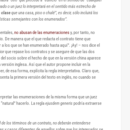
ogado o un juez lo interpretará en el sentido más estrecho de
 clase
que una casa, piso o chalé”, es decir, sólo incluirá los
rísticas semejantes con los enumerados”.
nentales,
no abusan de las enumeraciones
y, por tanto, no
is.
De manera que el que redacta el contrato tiene que
lar a los que se han enumerado hasta aquí”. ¡Ay! – nos dice el
ior
que repase los contratos
y se asegure de que las dos
 del socio sobre el hecho de que en la versión china aparece
 versión inglesa. Así que el autor propone incluir en la
er, de esa forma, explícita la regla interpretativa. Claro que,
senta la primera versión del texto en inglés, no cuando se
terpretar las enumeraciones de la misma forma que un juez
“natural” hacerlo. La regla
ejusdem generis
podría extraerse
d de los términos de un contrato, no deberán entenderse
as y casos diferentes de aquellos sobre que los interesados se