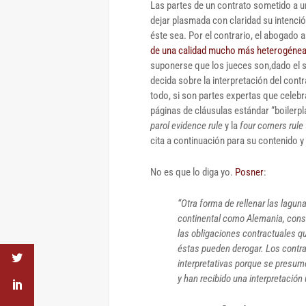
Las partes de un contrato sometido a u
dejar plasmada con claridad su intenció
éste sea. Por el contrario, el abogado
de una calidad mucho más heterogéne
suponerse que los jueces son,dado el s
decida sobre la interpretación del cont
todo, si son partes expertas que celeb
parol evidence rule
y la
four corners rule
cita a continuación para su contenido y 
No es que lo diga yo.
Posner
:
“Otra forma de rellenar las lagun
continental como Alemania, consis
las obligaciones contractuales qu
éstas pueden derogar. Los contr
interpretativas porque se presum
y han recibido una interpretació