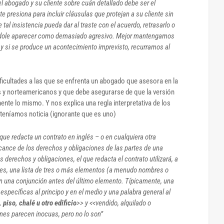
el abogado y su cliente sobre cuán detallado debe ser el
 presiona para incluir cláusulas que protejan a su cliente sin
e tal insistencia pueda dar al traste con el acuerdo, retrasarlo o
ndole aparecer como demasiado agresivo. Mejor mantengamos
 y si se produce un acontecimiento imprevisto, recurramos al
ificultades a las que se enfrenta un abogado que asesora en la
s y norteamericanos y que debe asegurarse de que la versión
ente lo mismo. Y nos explica una regla interpretativa de los
 teníamos noticia (ignorante que es uno)
 que redacta un contrato en inglés – o en cualquiera otra
lcance de los derechos y obligaciones de las partes de una
 derechos y obligaciones, el que redacta el contrato utilizará, a
es, una lista de tres o más elementos (a menudo nombres o
 una conjunción antes del último elemento. Típicamente, una
pecíficas al principo y en el medio y una palabra general al
 piso, chalé u otro edificio
>> y <<vendido, alquilado o
nes parecen inocuas, pero no lo son”