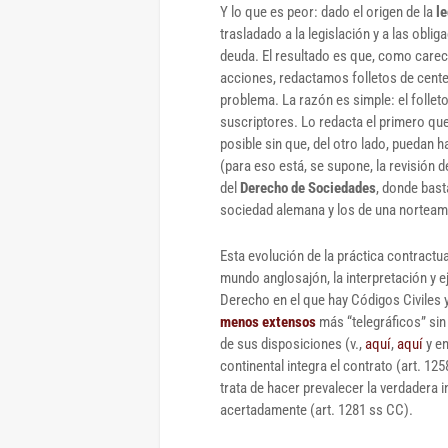
Y lo que es peor: dado el origen de la
le
trasladado a la legislación y a las obl
deuda. El resultado es que, como carec
acciones, redactamos folletos de cent
problema. La razón es simple: el folleto
suscriptores. Lo redacta el primero qu
posible sin que, del otro lado, puedan
(para eso está, se supone, la revisión d
del
Derecho de Sociedades
, donde bast
sociedad alemana y los de una norteam
Esta evolución de la práctica contractu
mundo anglosajón, la interpretación y e
Derecho en el que hay Códigos Civiles
menos extensos
más “telegráficos” sin
de sus disposiciones (v.,
aquí
,
aquí
y en
continental integra el contrato (art. 125
trata de hacer prevalecer la verdadera
acertadamente (art. 1281 ss CC).