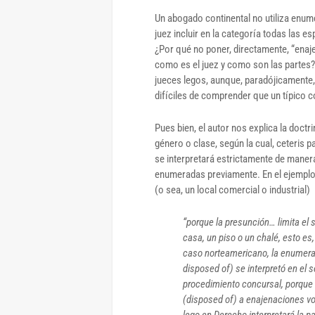
Un abogado continental no utiliza enumer
juez incluir en la categoría todas las 
¿Por qué no poner, directamente, “enaj
como es el juez y como son las partes?
jueces legos, aunque, paradójicamente
difíciles de comprender que un típico c
Pues bien, el autor nos explica la doctri
género o clase, según la cual, ceteris p
se interpretará estrictamente de manera
enumeradas previamente. En el ejemplo, e
(o sea, un local comercial o industrial)
“porque la presunción… limita el 
casa, un piso o un chalé, esto es
caso norteamericano, la enumerac
disposed of) se interpretó en el 
procedimiento concursal, porque l
(disposed of) a enajenaciones v
lego en Derecho interpretará la pa