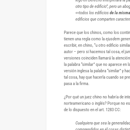
otro tipo de edificio”, pero un ab
<<todos los edificios
de la misma
edificios que comparten caracte
Parece que los chinos, como los conti
tienen una regla como la
ejusdem gener
escribir, en chino, “u otro edificio simi
autor – pero si hacemos tal cosa,
el
jun
versiones coinciden llamará la atención
la palabra “similar” que no aparece en la
versión inglesa la palabra “similar” y hac
tal cosa, hay que hacerla cuando se pre
pasa a la firma.
¿Por qué un juez chino no habría de in
norteamericano o inglés? Porque no es 
de lo dispuesto en el art. 1283 CC:
Cualquiera que sea la generalida
comprendidos en él cosas distint