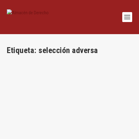
Etiqueta:
selección adversa
La eficiencia del seguro de manifestaciones y
garantías
por
Almacén de Derecho
|
Sep 5, 2024
|
Adrián Segura
,
Mercantil
,
Sheila
Canudas Perarnau
,
Uncategorized
|
0
|
Por Adrián Segura Moreiras y Sheila Canudas Perarnau El
seguro de manifestaciones y garantías en...
LEER MÁS