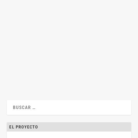
Economía del seguro
por
Jesús Alfaro
|
Mar 22, 2017
|
Jesús Alfaro
,
Lecciones
,
Mercantil
|
0
|
Por Jesús Alfaro Águila-Real Los problemas fundamentales
de la economía del seguro son la...
LEER MÁS
EL PROYECTO