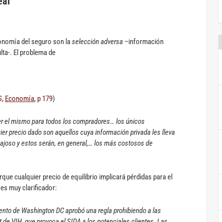
eal
onomía del seguro son la
selección adversa –
información
lta-. El problema de
S,
Economía
, p 179
)
 ser el mismo para todos los compradores… los únicos
r precio dado son aquellos cuya información privada les lleva
tajoso y estos serán, en general,… los más
costosos de
ue cualquier precio de equilibrio implicará pérdidas para el
es muy clarificador:
ento de Washington DC aprobó una regla prohibiendo a las
 de VIH, que provoca el SIDA a los potenciales clientes. Las