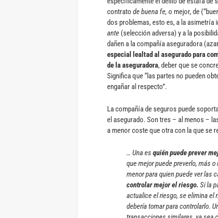
específicamente el delito de estafa de 
contrato
de buena fe,
o mejor, de (“bue
dos problemas, esto es, a la asimetría
ante
(selección adversa) y a la posibili
dañen a la compañía aseguradora (azar
especial lealtad al asegurado para com
de la aseguradora
, deber que se concre
Significa que “las partes no pueden obt
engañar al respecto”.
La compañía de seguros puede soportar
el asegurado. Son tres – al menos – la
a menor coste que otra con la que se r
… Una es
quién puede prever mej
que mejor puede preverlo, más o 
menor para quien puede ver las c
controlar mejor el riesgo.
Si la 
actualice el riesgo, se elimina e
debería tomar para controlarlo. U
transacciones similares, ya sea