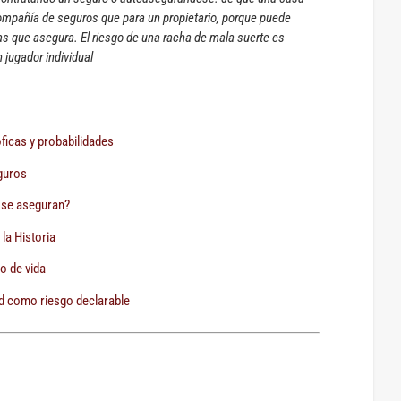
ompañía de seguros que para un propietario, porque puede
as que asegura. El riesgo de una racha de mala suerte es
 jugador individual
óficas y probabilidades
guros
 se aseguran?
la Historia
o de vida
d como riesgo declarable