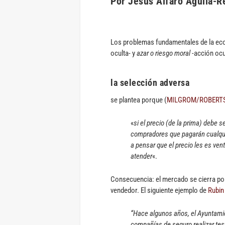
Por Jesús Alfaro Águila-R
Los problemas fundamentales de la ec
oculta- y
azar o riesgo moral
-acción ocu
la
selección adversa
se plantea porque (
MILGROM/ROBERT
«
si el precio (de la prima) debe
compradores que pagarán cualquie
a pensar que el precio les es ven
atender
«.
Consecuencia: el mercado se cierra porq
vendedor. El siguiente ejemplo de
Rubin
“Hace algunos años, el Ayuntami
compañías de seguro realizar test