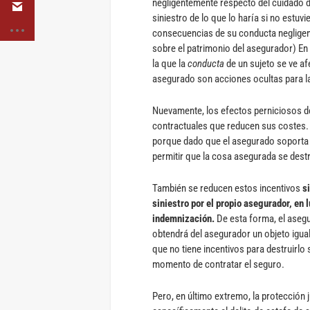
negligentemente respecto del cuidado de
siniestro de lo que lo haría si no est
consecuencias de su conducta negligen
sobre el patrimonio del asegurador) En 
la que la
conducta
de un sujeto se ve af
asegurado son acciones ocultas para 
Nuevamente, los efectos perniciosos d
contractuales que reducen sus costes. P
porque dado que el asegurado soporta p
permitir que la cosa asegurada se dest
También se reducen estos incentivos
s
siniestro por el propio asegurador, en
indemnización.
De esta forma, el asegu
obtendrá del asegurador un objeto igua
que no tiene incentivos para destruirlo 
momento de contratar el seguro.
Pero, en último extremo, la protección j