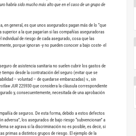
uro habría sido mucho más alto que en el caso de un grupo de
sa, en general, es que unos asegurados pagan más de lo “que
ma superior a la que pagarían si las compañías aseguradoras
el individual de riesgo de cada asegurado, cosa que las
mente, porque ignoran -y no pueden conocer a bajo coste- el
eguro de asistencia sanitaria no suelen cubrir los gastos de
 tiempo desde la contratación del seguro (evitar que se
bilidad – voluntad – de quedarse embarazadas) v., sin
stlaw JUR
225930 que considera la cláusula correspondiente
segurado y, consecuentemente, necesitada de una aprobación
ompañía de seguros. De esta forma, debido a estos defectos
ón adversa”, los asegurados de bajo riesgo “subvencionan” a
lema se agrava si la discriminación no es posible, es decir, si
as primas a distintos grupos de riesgo. El ejemplo de la