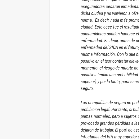
aseguradoras cesaron inmediatame
dicha ciudad y no volvieron a ofr
norma. Es decir, nada más promul
ciudad. Este cese fue el resulta
consumidores podrían hacerse el 
enfermedad. Es decir, antes de con
enfermedad del SIDA en el futuro
misma información. Con lo que hu
positivo en el test contratar elev
momento- el riesgo de muerte de 
positivos tenían una probabilidad
superior) y por lo tanto, para es
seguro.
Las compañías de seguro no podía
prohibición legal. Por tanto, si 
primas normales, pero a sujetos 
provocado grandes pérdidas a las
dejaron de trabajar. El
pool
de ase
infectadas del VIH muy superior a