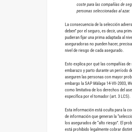
coste para las compañías de seg
personas seleccionadas al azar.
La consecuencia de la selección adver
deben” por el seguro, es decir, una pri
pudieran fijar una prima adaptada al niv
aseguradoras no pueden hacer, precisa
nivel de riesgo de cada asegurado.
Esto explica por qué las compañías de s
embarazo y parto durante un período de
aseguren las personas con mayor proba
embargo la SAP
Málaga
14-VII-2003,
We
como limitativa de los derechos del a
específica por el tomador (art. 3 LCS).
Esta información está oculta para la c
de información que generan la “selecci
los asegurados de “alto riesgo”. El prob
está prohibido legalmente cobrar distint