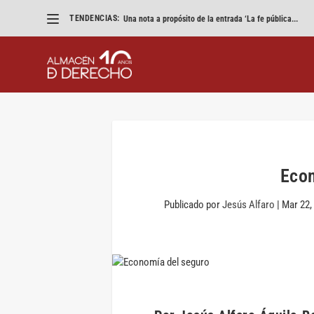
TENDENCIAS:
«Eliminad los VTC pero que parezca un accidente»
Econ
Publicado por
Jesús Alfaro
|
Mar 22,