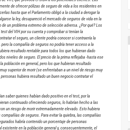
nte de ofrecer pólizas de seguro de vida a los residentes en
ecerlas hasta que el Parlamento obligó a la ciudad a derogar la
garse la ley, desapareció el mercado de seguros de vida en la
do de un problema extremo de selección adversa. ¿Por qué? Los
test del VIH por su cuenta y comprobar si tenían la
tratar el seguro, un cliente podría conocer si contraería la
, pero la compañía de seguros no podría tener acceso a la
biera resultado rentable para todos los que hubieran dado
ados niveles de seguro. El precio de la prima reflejaba -hasta ese
la población en general, pero los que hubieran resultado
 muy superior de morir (se enfrentaban a un nivel de riesgo muy
as personas hubiera resultado un buen negocio contratar el
n saber quienes habían dado positivo en el test, por la
hubieran continuado ofreciendo seguros, lo habrían hecho a las
con un riesgo de morir extremadamente elevado. Esto hubiera
 compañías de seguros. Para evitar la quiebra, las compañías
gurados habría contenido un porcentaje de personas
l existente en la población general y, consecuentemente, el