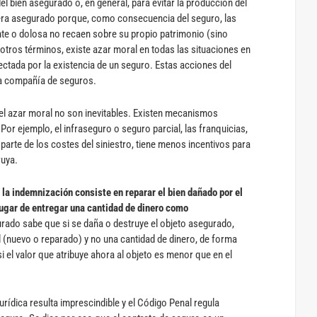
l bien asegurado o, en general, para evitar la producción del
uviera asegurado porque, como consecuencia del seguro, las
te o dolosa no recaen sobre su propio patrimonio (sino
otros términos, existe azar moral en todas las situaciones en
ectada por la existencia de un seguro. Estas acciones del
la compañía de seguros.
el azar moral no son inevitables. Existen mecanismos
or ejemplo, el infraseguro o seguro parcial, las franquicias,
arte de los costes del siniestro, tiene menos incentivos para
ruya.
i la indemnización consiste en reparar el bien dañado por el
 lugar de entregar una cantidad de dinero como
rado sabe que si se daña o destruye el objeto asegurado,
l (nuevo o reparado) y no una cantidad de dinero, de forma
si el valor que atribuye ahora al objeto es menor que en el
urídica resulta imprescindible y el Código Penal regula