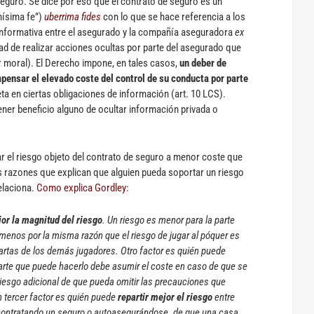
seguro. Se dice por eso que el contrato de seguro es un
nísima fe”)
uberrima fides
con lo que se hace referencia a los
 informativa entre el asegurado y la compañía aseguradora
ex
dad de realizar acciones ocultas por parte del asegurado que
 moral). El Derecho impone, en tales casos,
un deber de
pensar el elevado coste del control de su conducta por parte
ta en ciertas obligaciones de información (art. 10 LCS).
ener beneficio alguno de ocultar información privada o
 el riesgo objeto del contrato de seguro a menor coste que
s razones que explican que alguien pueda soportar un riesgo
elaciona.
Como explica Gordley
:
or la magnitud del riesgo
. Un riesgo es menor para la parte
menos por la misma razón que el riesgo de jugar al póquer es
artas de los demás jugadores. Otro factor es quién puede
parte que puede hacerlo debe asumir el coste en caso de que se
l riesgo adicional de que pueda omitir las precauciones que
n tercer factor es quién puede
repartir mejor el riesgo
entre
 contratando un seguro o autoasegurándose. de que una casa